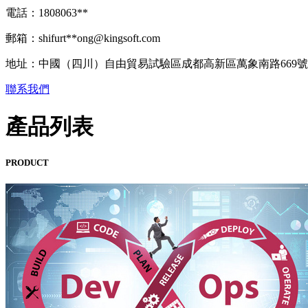
電話：1808063**
郵箱：shifurt**
ong@kingsoft.com
地址：中國（四川）自由貿易試驗區成都高新區萬象南路669號佳
聯系我們
產品列表
PRODUCT